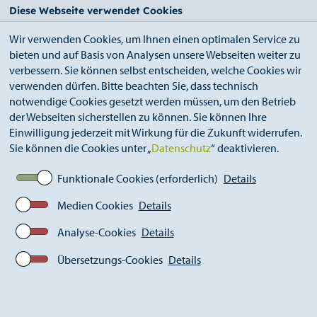
StädteRegion
Zum
Zur
Zur
Zum
Diese Webseite verwendet Cookies
Seiteninhalt.
Suche.
Hauptnavigation.
Footer.
Wir verwenden Cookies, um Ihnen einen optimalen Service zu
bieten und auf Basis von Analysen unsere Webseiten weiter zu
verbessern. Sie können selbst entscheiden, welche Cookies wir
verwenden dürfen. Bitte beachten Sie, dass technisch
notwendige Cookies gesetzt werden müssen, um den Betrieb
der Webseiten sicherstellen zu können. Sie können Ihre
Breadcrumb
Ämter
Kultur (S 16)
Einwilligung jederzeit mit Wirkung für die Zukunft widerrufen.
Städteregionale Kulturtage
Sie können die Cookies unter „
Datenschutz
“ deaktivieren.
Vincent Peirani & Émile Parisien
Funktionale Cookies (erforderlich)
Details
Medien Cookies
Details
Analyse-Cookies
Details
Übersetzungs-Cookies
Details