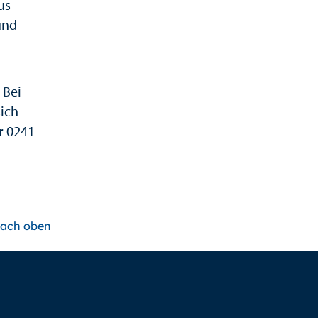
us
und
 Bei
ich
r 0241
ach oben