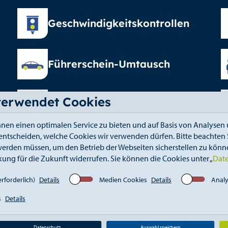
Geschwindigkeitskontrollen
Führerschein-Umtausch
verwendet Cookies
Elterngeld
nen einen optimalen Service zu bieten und auf Basis von Analysen 
 entscheiden, welche Cookies wir verwenden dürfen. Bitte beachten S
erden müssen, um den Betrieb der Webseiten sicherstellen zu könne
kung für die Zukunft widerrufen. Sie können die Cookies unter „
Dat
fahrt
Kontakt
Elektronischer Zugang
Whistle
rforderlich)
Details
Medien Cookies
Details
Analy
s
Details
Datenschutz
Auswahl speichern