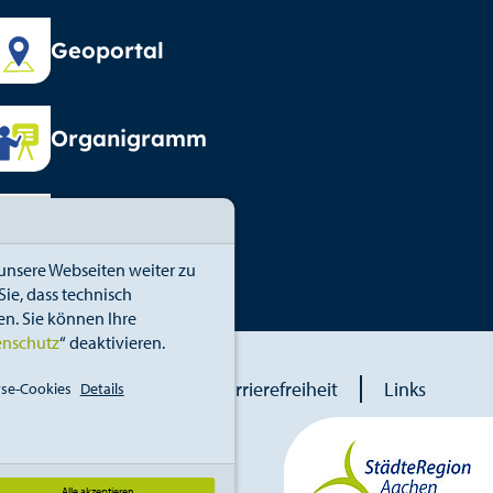
Geoportal
Organigramm
Vormundschaft
unsere Webseiten weiter zu
ie, dass technisch
n. Sie können Ihre
enschutz
“ deaktivieren.
blower
Erklärung zur Barrierefreiheit
Links
se-Cookies
Details
Alle akzeptieren