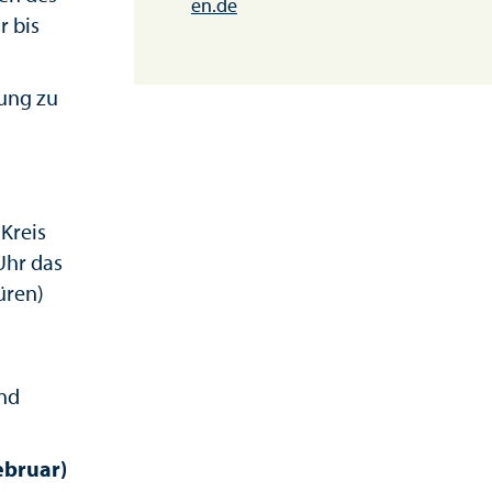
en.de
 bis
tung zu
Kreis
Uhr das
üren)
und
ebruar)