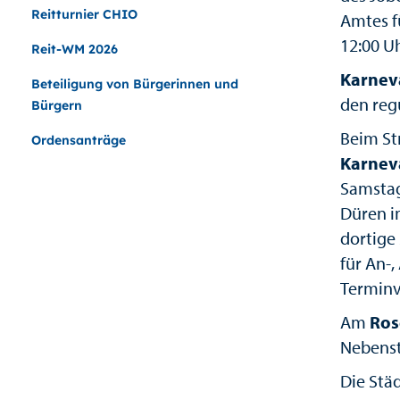
Reitturnier CHIO
Amtes f
12:00 Uh
Reit-WM 2026
Karneva
Beteiligung von Bürgerinnen und
den reg
Bürgern
Beim St
Ordensanträge
Karnev
Samstag
Düren i
dortige
für An-
Terminv
Am
Ros
Nebenst
Die Stä