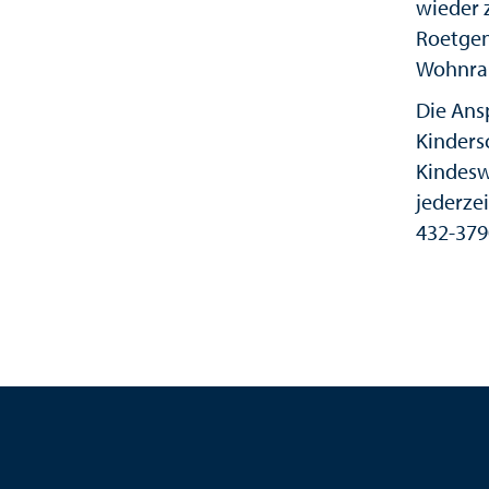
wieder 
Roetgen
Wohnrau
Die Ans
Kinders
Kindesw
jederze
432-379