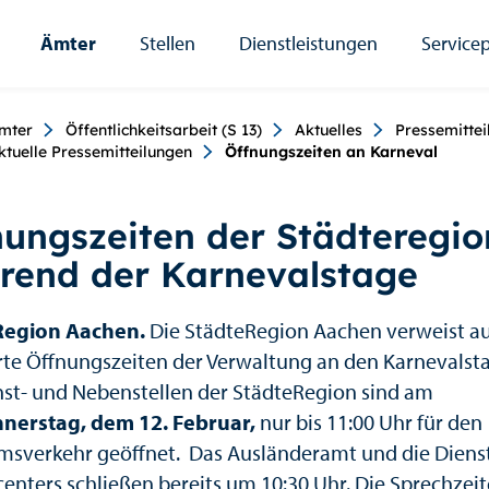
Ämter
Stellen
Dienstleistungen
Servicep
umb
mter
Öffentlichkeitsarbeit (S 13)
Aktuelles
Pressemittei
ktuelle Pressemitteilungen
Öffnungszeiten an Karneval
nungszeiten der Städteregio
rend der Karnevalstage
Region Aachen.
Die StädteRegion Aachen verweist a
te Öffnungszeiten der Verwaltung an den Karnevalst
nst- und Nebenstellen der StädteRegion sind am
nerstag, dem 12. Februar,
nur bis 11:00 Uhr für den
msverkehr geöffnet. Das Ausländeramt und die Dienst
centers schließen bereits um 10:30 Uhr. Die Sprechzei