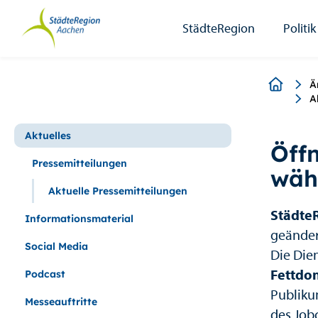
StädteRegion
Zum
Zur
Zur
Zum
Seiteninhalt.
Suche.
Hauptnavigation.
Footer.
StädteRegion
Politik
Breadcr
Ä
A
Aktuelles
Öff
Pressemitteilungen
wäh
Aktuelle Pressemitteilungen
Städte
Informationsmaterial
geänder
Social Media
Die Die
Fettdon
Podcast
Publiku
Messeauftritte
des Job