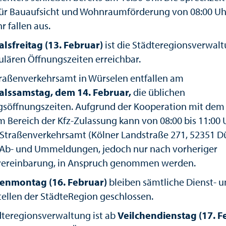
ür Bauaufsicht und Wohnraumförderung von 08:00 Uhr
r fallen aus.
lsfreitag (13. Februar)
ist die Städteregionsverwal
ulären Öffnungszeiten erreichbar.
raßenverkehrsamt in Würselen entfallen am
alssamstag, dem 14. Februar,
die üblichen
söffnungszeiten. Aufgrund der Kooperation mit dem 
m Bereich der Kfz-Zulassung kann von 08:00 bis 11:00 
 Straßenverkehrsamt (Kölner Landstraße 271, 52351 D
, Ab- und Ummeldungen, jedoch nur nach vorheriger
ereinbarung, in Anspruch genommen werden.
enmontag (16. Februar)
bleiben sämtliche Dienst- 
ellen der StädteRegion geschlossen.
dteregionsverwaltung ist ab
Veilchendienstag (17. F