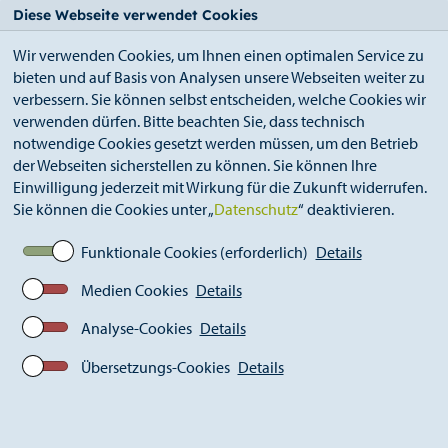
StädteRegion
Zum
Zur
Zur
Zum
Diese Webseite verwendet Cookies
Seiteninhalt.
Suche.
Hauptnavigation.
Footer.
Wir verwenden Cookies, um Ihnen einen optimalen Service zu
bieten und auf Basis von Analysen unsere Webseiten weiter zu
verbessern. Sie können selbst entscheiden, welche Cookies wir
verwenden dürfen. Bitte beachten Sie, dass technisch
notwendige Cookies gesetzt werden müssen, um den Betrieb
der Webseiten sicherstellen zu können. Sie können Ihre
Breadcrumb
Ämter
Öffentlichkeitsarbeit (S 13)
Einwilligung jederzeit mit Wirkung für die Zukunft widerrufen.
Aktuelles
Pressemitteilungen
Sie können die Cookies unter „
Datenschutz
“ deaktivieren.
Aktuelle Pressemitteilungen
Jugendliche und Alkohol
Funktionale Cookies (erforderlich)
Details
Medien Cookies
Details
Analyse-Cookies
Details
Wann ist es zu viel?
Jugendämter raten
Übersetzungs-Cookies
Details
Erziehungsberechtigten, über
Folgen von Alkoholkonsum