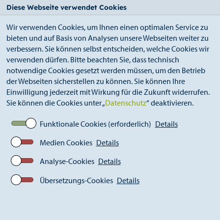
StädteRegion
Zum
Zur
Zur
Zum
Diese Webseite verwendet Cookies
Seiteninhalt.
Suche.
Hauptnavigation.
Footer.
Wir verwenden Cookies, um Ihnen einen optimalen Service zu
bieten und auf Basis von Analysen unsere Webseiten weiter zu
verbessern. Sie können selbst entscheiden, welche Cookies wir
verwenden dürfen. Bitte beachten Sie, dass technisch
notwendige Cookies gesetzt werden müssen, um den Betrieb
der Webseiten sicherstellen zu können. Sie können Ihre
Breadcrumb
Ämter
Öffentlichkeitsarbeit (S 13)
Einwilligung jederzeit mit Wirkung für die Zukunft widerrufen.
Aktuelles
Pressemitteilungen
Sie können die Cookies unter „
Datenschutz
“ deaktivieren.
Aktuelle Pressemitteilungen
Kommunalpolitik
Funktionale Cookies (erforderlich)
Details
Medien Cookies
Details
Analyse-Cookies
Details
Entgelttarifanpassungen,
Stellenpläne und
Übersetzungs-Cookies
Details
Pflegeplanung:
Rechnungsprüfungsausschuss