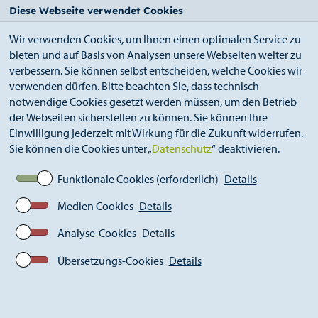
StädteRegion
Zum
Zur
Zur
Zum
Diese Webseite verwendet Cookies
Seiteninhalt.
Suche.
Hauptnavigation.
Footer.
Wir verwenden Cookies, um Ihnen einen optimalen Service zu
bieten und auf Basis von Analysen unsere Webseiten weiter zu
verbessern. Sie können selbst entscheiden, welche Cookies wir
verwenden dürfen. Bitte beachten Sie, dass technisch
notwendige Cookies gesetzt werden müssen, um den Betrieb
der Webseiten sicherstellen zu können. Sie können Ihre
Breadcrumb
Ämter
Öffentlichkeitsarbeit (S 13)
Einwilligung jederzeit mit Wirkung für die Zukunft widerrufen.
Aktuelles
Pressemitteilungen
Sie können die Cookies unter „
Datenschutz
“ deaktivieren.
Aktuelle Pressemitteilungen
Städteregionsmeisterschaft der Grundschulen
Funktionale Cookies (erforderlich)
Details
Medien Cookies
Details
Analyse-Cookies
Details
Übersetzungs-Cookies
Details