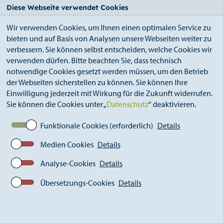
StädteRegion
Zum
Zur
Zur
Zum
Diese Webseite verwendet Cookies
Seiteninhalt.
Suche.
Hauptnavigation.
Footer.
Wir verwenden Cookies, um Ihnen einen optimalen Service zu
bieten und auf Basis von Analysen unsere Webseiten weiter zu
verbessern. Sie können selbst entscheiden, welche Cookies wir
verwenden dürfen. Bitte beachten Sie, dass technisch
notwendige Cookies gesetzt werden müssen, um den Betrieb
der Webseiten sicherstellen zu können. Sie können Ihre
Breadcrumb
Ämter
Öffentlichkeitsarbeit (S 13)
Einwilligung jederzeit mit Wirkung für die Zukunft widerrufen.
Aktuelles
Pressemitteilungen
Sie können die Cookies unter „
Datenschutz
“ deaktivieren.
Aktuelle Pressemitteilungen
Interaktives MINT-Bildungsangebot
Funktionale Cookies (erforderlich)
Details
Medien Cookies
Details
Analyse-Cookies
Details
Übersetzungs-Cookies
Details