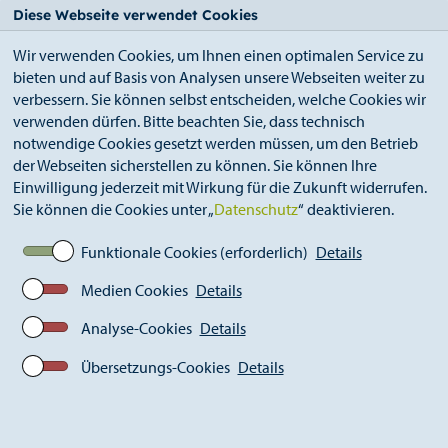
StädteRegion
Zum
Zur
Zur
Zum
Diese Webseite verwendet Cookies
Seiteninhalt.
Suche.
Hauptnavigation.
Footer.
Wir verwenden Cookies, um Ihnen einen optimalen Service zu
bieten und auf Basis von Analysen unsere Webseiten weiter zu
verbessern. Sie können selbst entscheiden, welche Cookies wir
verwenden dürfen. Bitte beachten Sie, dass technisch
notwendige Cookies gesetzt werden müssen, um den Betrieb
der Webseiten sicherstellen zu können. Sie können Ihre
Breadcrumb
Ämter
Öffentlichkeitsarbeit (S 13)
Einwilligung jederzeit mit Wirkung für die Zukunft widerrufen.
Aktuelles
Pressemitteilungen
Sie können die Cookies unter „
Datenschutz
“ deaktivieren.
Aktuelle Pressemitteilungen
Inklusive Tischkicker-Liga
Funktionale Cookies (erforderlich)
Details
Medien Cookies
Details
Analyse-Cookies
Details
Übersetzungs-Cookies
Details
29 Teams, sportlicher Ehrgeiz und viel
Applaus beim Finale der inklusiven
Tischkicker-Liga der StädteRegion