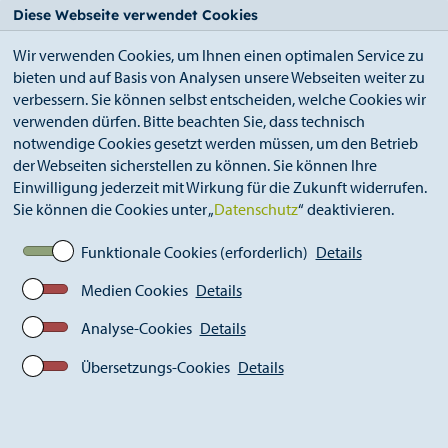
StädteRegion
Zum
Zur
Zur
Zum
Diese Webseite verwendet Cookies
Seiteninhalt.
Suche.
Hauptnavigation.
Footer.
Wir verwenden Cookies, um Ihnen einen optimalen Service zu
bieten und auf Basis von Analysen unsere Webseiten weiter zu
verbessern. Sie können selbst entscheiden, welche Cookies wir
verwenden dürfen. Bitte beachten Sie, dass technisch
notwendige Cookies gesetzt werden müssen, um den Betrieb
der Webseiten sicherstellen zu können. Sie können Ihre
Breadcrumb
Ämter
Einwilligung jederzeit mit Wirkung für die Zukunft widerrufen.
Kommunales Integrationszentrum (A 46)
Sie können die Cookies unter „
Datenschutz
“ deaktivieren.
Integration durch Bildung
TaskCards zur diversitätssensiblen Kita- und
Funktionale Cookies (erforderlich)
Details
Schulentwicklung
Medien Cookies
Details
Analyse-Cookies
Details
TaskCards zur
Übersetzungs-Cookies
Details
diversitätssensiblen Kita- und
Schulentwicklung