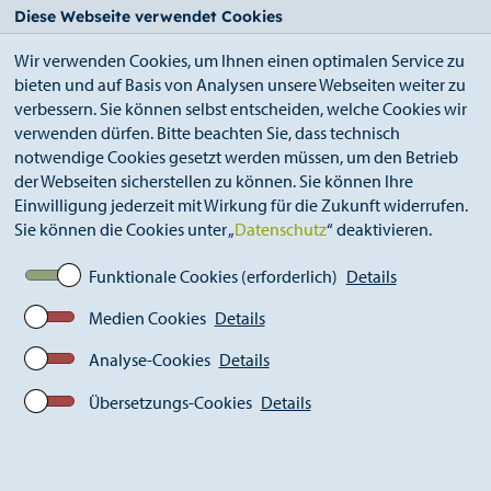
StädteRegion
Zum
Zur
Zur
Zum
Diese Webseite verwendet Cookies
Seiteninhalt.
Suche.
Hauptnavigation.
Footer.
Wir verwenden Cookies, um Ihnen einen optimalen Service zu
bieten und auf Basis von Analysen unsere Webseiten weiter zu
verbessern. Sie können selbst entscheiden, welche Cookies wir
verwenden dürfen. Bitte beachten Sie, dass technisch
notwendige Cookies gesetzt werden müssen, um den Betrieb
der Webseiten sicherstellen zu können. Sie können Ihre
Breadcrumb
Ämter
Öffentlichkeitsarbeit (S 13)
Einwilligung jederzeit mit Wirkung für die Zukunft widerrufen.
Aktuelles
Pressemitteilungen
Sie können die Cookies unter „
Datenschutz
“ deaktivieren.
Aktuelle Pressemitteilungen
Kommunalpolitik
Funktionale Cookies (erforderlich)
Details
Medien Cookies
Details
Analyse-Cookies
Details
KiTa-Neubauten und
Prüfungsergebnisse des
Übersetzungs-Cookies
Details
ambulanten Pflegedienstes:
Kinder- und