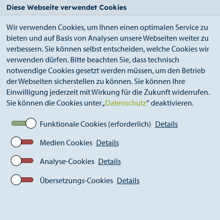
StädteRegion
Zum
Zur
Zur
Zum
Diese Webseite verwendet Cookies
Seiteninhalt.
Suche.
Hauptnavigation.
Footer.
Wir verwenden Cookies, um Ihnen einen optimalen Service zu
bieten und auf Basis von Analysen unsere Webseiten weiter zu
verbessern. Sie können selbst entscheiden, welche Cookies wir
verwenden dürfen. Bitte beachten Sie, dass technisch
notwendige Cookies gesetzt werden müssen, um den Betrieb
der Webseiten sicherstellen zu können. Sie können Ihre
Breadcrumb
Ämter
Gesundheitsamt (A 53)
Einwilligung jederzeit mit Wirkung für die Zukunft widerrufen.
KuB Simmerath
Sie können die Cookies unter „
Datenschutz
“ deaktivieren.
Funktionale Cookies (erforderlich)
Details
Kontakt- und Beratungsstelle
Medien Cookies
Details
Simmerath
Analyse-Cookies
Details
In Simmerath (Nebenstelle der KuB Stolberg) können
Betroffene zurzeit an 3 Tagen in der Woche an
Übersetzungs-Cookies
Details
verschiedenen Kontaktangeboten teilnehmen.
Egal ob gemütliche Frühstücksrunde, gemeinsamer
Spaziergang oder Konzentrationstraining - alle Angebote