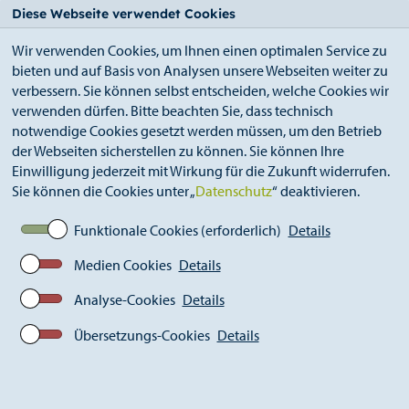
StädteRegion
Zum
Zur
Zur
Zum
Diese Webseite verwendet Cookies
Seiteninhalt.
Suche.
Hauptnavigation.
Footer.
Wir verwenden Cookies, um Ihnen einen optimalen Service zu
bieten und auf Basis von Analysen unsere Webseiten weiter zu
verbessern. Sie können selbst entscheiden, welche Cookies wir
verwenden dürfen. Bitte beachten Sie, dass technisch
notwendige Cookies gesetzt werden müssen, um den Betrieb
der Webseiten sicherstellen zu können. Sie können Ihre
Breadcrumb
Ämter
Gesundheitsamt (A 53)
Einwilligung jederzeit mit Wirkung für die Zukunft widerrufen.
KuB Alsdorf
Sie können die Cookies unter „
Datenschutz
“ deaktivieren.
Funktionale Cookies (erforderlich)
Details
Kontakt- und Beratungsstelle
Medien Cookies
Details
Alsdorf
Analyse-Cookies
Details
In Alsdorf können Betroffene an 5-6 Tagen in der Woche an
verschiedenen Kontaktangeboten teilnehmen.
Übersetzungs-Cookies
Details
Unsere "offenen Treffs" bieten die Möglichkeit
unkompliziert unter Menschen zu kommen, gemeinsam
Mahlzeiten einzunehmen, zu klönen, und vieles mehr. Wer