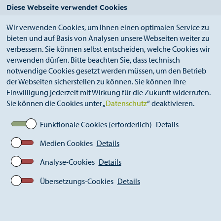
StädteRegion
Zum
Zur
Zur
Zum
Diese Webseite verwendet Cookies
Seiteninhalt.
Suche.
Hauptnavigation.
Footer.
Wir verwenden Cookies, um Ihnen einen optimalen Service zu
bieten und auf Basis von Analysen unsere Webseiten weiter zu
verbessern. Sie können selbst entscheiden, welche Cookies wir
verwenden dürfen. Bitte beachten Sie, dass technisch
notwendige Cookies gesetzt werden müssen, um den Betrieb
der Webseiten sicherstellen zu können. Sie können Ihre
Breadcrumb
Ämter
Straßenverkehrsamt (A 36)
Einwilligung jederzeit mit Wirkung für die Zukunft widerrufen.
Sie können die Cookies unter „
Datenschutz
“ deaktivieren.
Funktionale Cookies (erforderlich)
Details
Straßenverkehrsamt (A 36)
Medien Cookies
Details
Analyse-Cookies
Details
Übersetzungs-Cookies
Details
Urheber_in: Radermacher-StädteRegion Aachen