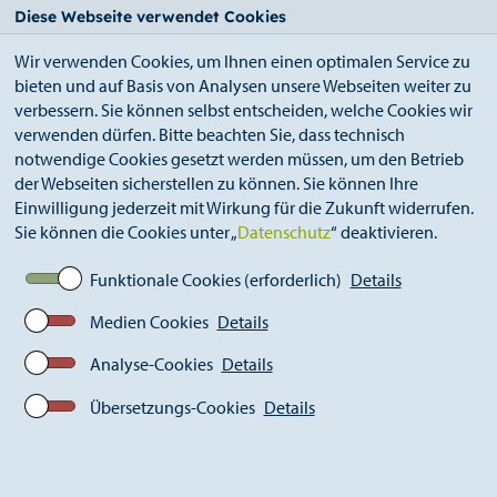
StädteRegion
Zum
Zur
Zur
Zum
Diese Webseite verwendet Cookies
Seiteninhalt.
Suche.
Hauptnavigation.
Footer.
Wir verwenden Cookies, um Ihnen einen optimalen Service zu
bieten und auf Basis von Analysen unsere Webseiten weiter zu
verbessern. Sie können selbst entscheiden, welche Cookies wir
verwenden dürfen. Bitte beachten Sie, dass technisch
notwendige Cookies gesetzt werden müssen, um den Betrieb
der Webseiten sicherstellen zu können. Sie können Ihre
Breadcrumb
Steden en gemeenten
Eschweiler
Einwilligung jederzeit mit Wirkung für die Zukunft widerrufen.
Sie können die Cookies unter „
Datenschutz
“ deaktivieren.
Funktionale Cookies (erforderlich)
Details
Met traditie op naar de
toekomst
Medien Cookies
Details
Analyse-Cookies
Details
Tekst: Rudolf Müller
Übersetzungs-Cookies
Details