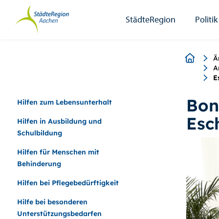
StädteRegion
Zum
Zur
Zur
Zum
Seiteninhalt.
Suche.
Hauptnavigation.
Footer.
StädteRegion
Politik
Breadcr
Ä
A
E
Bon
Hilfen zum Lebensunterhalt
Esc
Hilfen in Ausbildung und
Schulbildung
Hilfen für Menschen mit
Behinderung
Hilfen bei Pflegebedürftigkeit
Hilfe bei besonderen
Unterstützungsbedarfen