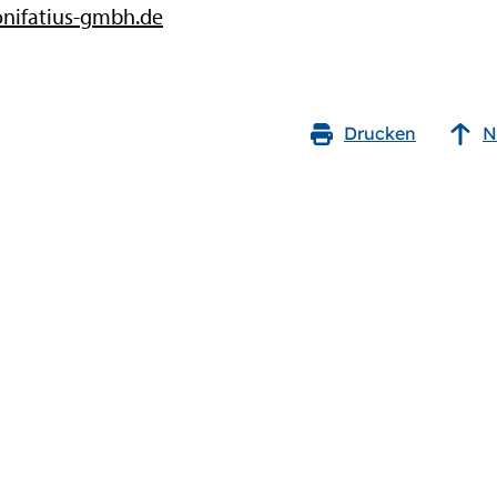
nifatius-gmbh.de
Drucken
N