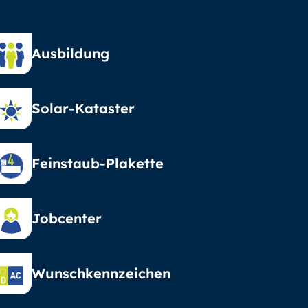
Ausbildung
Solar-Kataster
Feinstaub-Plakette
Jobcenter
Wunschkennzeichen