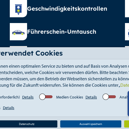
Geschwindigkeitskontrollen
Führerschein-Umtausch
verwendet Cookies
Elterngeld
nen einen optimalen Service zu bieten und auf Basis von Analysen 
 entscheiden, welche Cookies wir verwenden dürfen. Bitte beachten S
erden müssen, um den Betrieb der Webseiten sicherstellen zu könne
kung für die Zukunft widerrufen. Sie können die Cookies unter „
Dat
fahrt
Kontakt
Elektronischer Zugang
Whistle
rforderlich)
Details
Medien Cookies
Details
Analy
s
Details
Datenschutz
Auswahl speichern