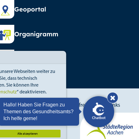
Geoportal
Organigramm
Vormundschaft
unsere Webseiten weiter zu
ie, dass technisch
n. Sie können Ihre
enschutz
“ deaktivieren.
Hinweis: Hallo! Haben S
blower
Erklärung zur Barrierefreiheit
Links
se-Cookies
Details
Hallo! Haben Sie Fragen zu
Themen des Gesundheitsamts?
Ich helfe gerne!
Alle akzeptieren