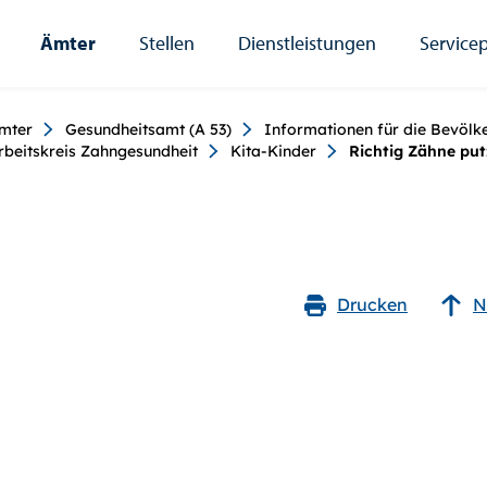
Ämter
Stellen
Dienstleistungen
Servicep
umb
mter
Gesundheitsamt (A 53)
Informationen für die Bevölk
rbeitskreis Zahngesundheit
Kita-Kinder
Richtig Zähne pu
Drucken
N