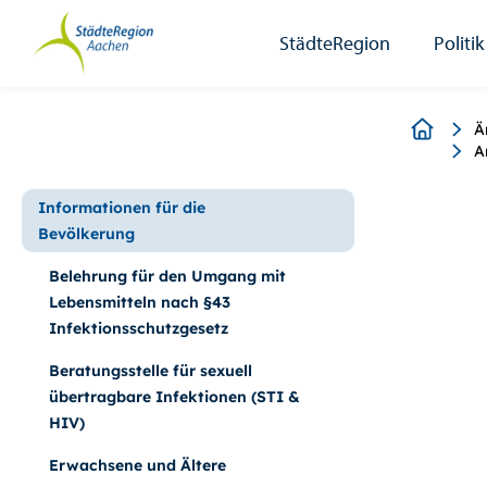
StädteRegion
Zum
Zur
Zur
Zum
Seiteninhalt.
Suche.
Hauptnavigation.
Footer.
StädteRegion
Politik
Breadcr
Ä
A
Informationen für die
Bevölkerung
Belehrung für den Umgang mit
Lebensmitteln nach §43
Infektionsschutzgesetz
Beratungsstelle für sexuell
übertragbare Infektionen (STI &
HIV)
Erwachsene und Ältere