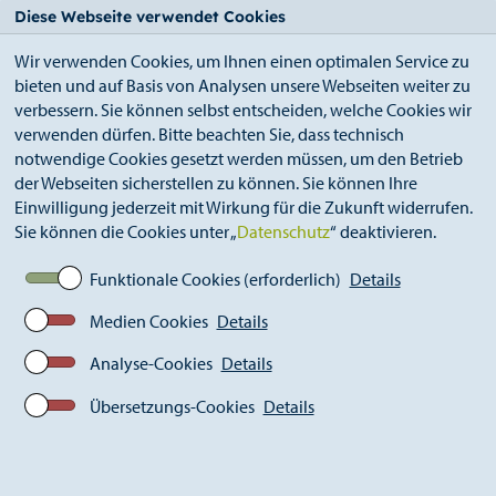
StädteRegion
Zum
Zur
Zur
Zum
Diese Webseite verwendet Cookies
Seiteninhalt.
Suche.
Hauptnavigation.
Footer.
Wir verwenden Cookies, um Ihnen einen optimalen Service zu
bieten und auf Basis von Analysen unsere Webseiten weiter zu
verbessern. Sie können selbst entscheiden, welche Cookies wir
verwenden dürfen. Bitte beachten Sie, dass technisch
notwendige Cookies gesetzt werden müssen, um den Betrieb
der Webseiten sicherstellen zu können. Sie können Ihre
Breadcrumb
Ämter
Kataster- und Vermessungsamt (A 62)
Einwilligung jederzeit mit Wirkung für die Zukunft widerrufen.
Immobilienmarkt Aktuell
Sie können die Cookies unter „
Datenschutz
“ deaktivieren.
Funktionale Cookies (erforderlich)
Details
Immobilienmarkt Aktuell
Medien Cookies
Details
Analyse-Cookies
Details
Gutachterausschuss für Grundstückswerte veröffentlicht
Zahlen zum Immobilienmarkt für das 1. Quartal
Übersetzungs-Cookies
Details